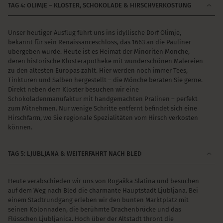
TAG 4: OLIMJE – KLOSTER, SCHOKOLADE & HIRSCHVERKOSTUNG
Unser heutiger Ausflug führt uns ins idyllische Dorf Olimje,
bekannt für sein Renaissanceschloss, das 1663 an die Pauliner
übergeben wurde. Heute ist es Heimat der Minoriten Mönche,
deren historische Klosterapotheke mit wunderschönen Malereien
zu den ältesten Europas zählt. Hier werden noch immer Tees,
Tinkturen und Salben hergestellt – die Mönche beraten Sie gerne.
Direkt neben dem Kloster besuchen wir eine
Schokoladenmanufaktur mit handgemachten Pralinen – perfekt
zum Mitnehmen. Nur wenige Schritte entfernt befindet sich eine
Hirschfarm, wo Sie regionale Spezialitäten vom Hirsch verkosten
können.
TAG 5: LJUBLJANA & WEITERFAHRT NACH BLED
Heute verabschieden wir uns von Rogaška Slatina und besuchen
auf dem Weg nach Bled die charmante Hauptstadt Ljubljana. Bei
einem Stadtrundgang erleben wir den bunten Marktplatz mit
seinen Kolonnaden, die berühmte Drachenbrücke und das
Flüsschen Ljubljanica. Hoch über der Altstadt thront die