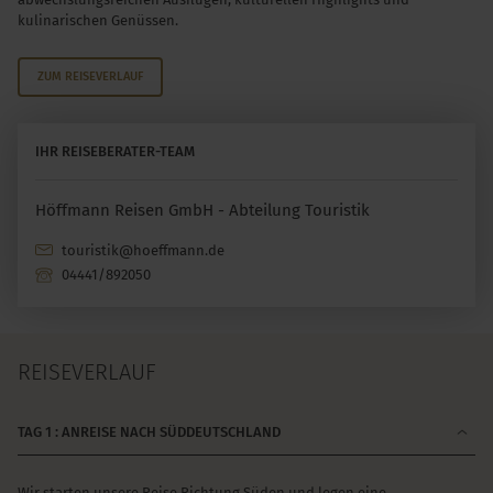
kulinarischen Genüssen.
ZUM REISEVERLAUF
IHR REISEBERATER-TEAM
Höffmann Reisen GmbH - Abteilung Touristik
touristik@hoeffmann.de
04441/892050
REISEVERLAUF
TAG 1 : ANREISE NACH SÜDDEUTSCHLAND
Wir starten unsere Reise Richtung Süden und legen eine