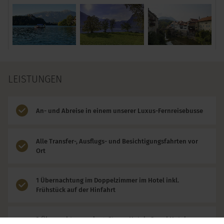
LEISTUNGEN
An- und Abreise in einem unserer Luxus-Fernreisebusse
Alle Transfer-, Ausflugs- und Besichtigungsfahrten vor
Ort
1 Übernachtung im Doppelzimmer im Hotel inkl.
Frühstück auf der Hinfahrt
3 Übernachtungen im 4-Sterne Hotel „Grand Hotel