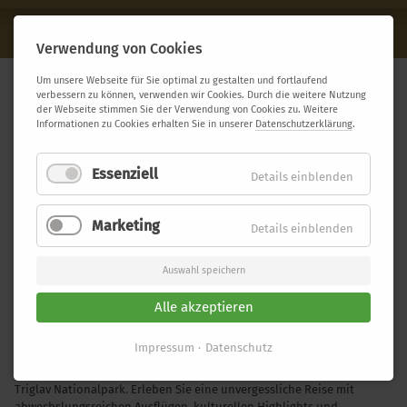
Slowenien
Verwendung von Cookies
Um unsere Webseite für Sie optimal zu gestalten und fortlaufend
SLOWENIEN
verbessern zu können, verwenden wir Cookies. Durch die weitere Nutzung
der Webseite stimmen Sie der Verwendung von Cookies zu. Weitere
Informationen zu Cookies erhalten Sie in unserer
Datenschutzerklärung
.
Essenziell
Details einblenden
Marketing
Details einblenden
Auswahl speichern
Alle akzeptieren
Impressum
Datenschutz
Entdecken Sie Slowenien mit all seinen Facetten: von malerischen
Weinbergen über charmante Städte bis hin zu unberührter Natur im
Triglav Nationalpark. Erleben Sie eine unvergessliche Reise mit
abwechslungsreichen Ausflügen, kulturellen Highlights und