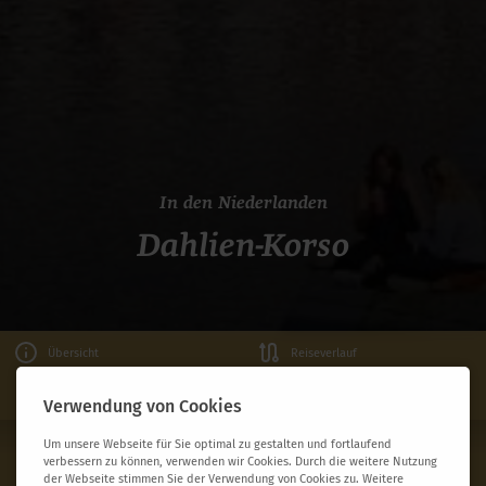
In den Niederlanden
Dahlien-Korso
Übersicht
Reiseverlauf
Termine & Preise
Leistungen
Verwendung von Cookies
Um unsere Webseite für Sie optimal zu gestalten und fortlaufend
Dahlien-Korso in den Niederlanden
verbessern zu können, verwenden wir Cookies. Durch die weitere Nutzung
JETZT BUCHEN
Ab 675,- €
der Webseite stimmen Sie der Verwendung von Cookies zu. Weitere