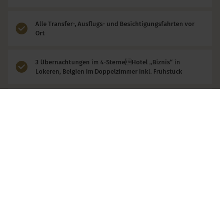
Alle Transfer-, Ausflugs- und Besichtigungsfahrten vor
Ort
3 Übernachtungen im 4-SterneHotel „Biznis“ in
Lokeren, Belgien im Doppelzimmer inkl. Frühstück
2 Abendessen im Hotel in Lokeren
Führung und Eintritt Schlossgärten von Arcen
Stadtführung in Gent
Grachtenfahrt in Gent