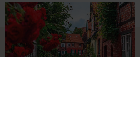
BUSREISEN
Rote Rosen Spezial - ab Vechta
Bei dieser Tagesfahrt dreht sich alles um die bekannte Telenovela „Rote
Rosen“. In Lüneburg können Sie hinter die Kulisse der Serie schauen und die
Drehorte hautnah erleben.
ab 79,- €
MEHR ERFAHREN