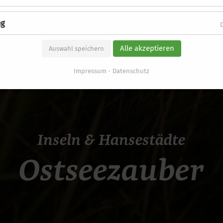
ng
Alle akzeptieren
Auswahl speichern
Impressum
Datenschutz
Inseln & Hansestädte
Ostseezauber