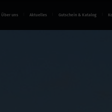
Über uns
Aktuelles
Gutschein & Katalog
K
len
n
n
net