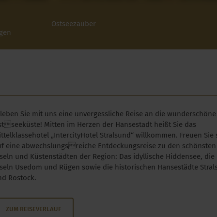
Ostseezauber
ngen
rleben Sie mit uns eine unvergessliche Reise an die wunderschöne
stseeküste! Mitten im Herzen der Hansestadt heißt Sie das
ttelklassehotel „IntercityHotel Stralsund“ willkommen. Freuen Sie 
uf eine abwechslungsreiche Entdeckungsreise zu den schönsten
seln und Küstenstädten der Region: Das idyllische Hiddensee, die
nseln Usedom und Rügen sowie die historischen Hansestädte Stra
nd Rostock.
ZUM REISEVERLAUF