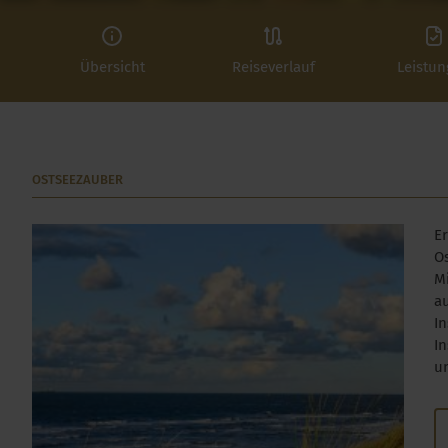
Übersicht
Reiseverlauf
Leistu
OSTSEEZAUBER
E
O
Mi
a
In
I
u