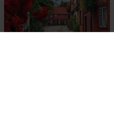
BUSREISEN
Rote Rosen Spezial - ab Vechta
Bei dieser Tagesfahrt dreht sich alles um die bekannte Telenovela „Rote
Rosen“. In Lüneburg können Sie hinter die Kulisse der Serie schauen und die
Drehorte hautnah erleben.
ab 79,- €
MEHR ERFAHREN