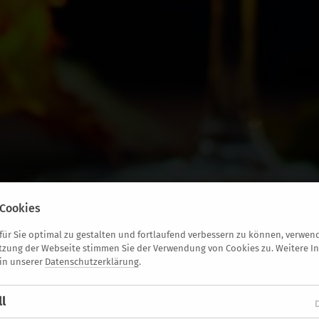
Cookies
ür Sie optimal zu gestalten und fortlaufend verbessern zu können, verwend
tzung der Webseite stimmen Sie der Verwendung von Cookies zu. Weitere I
 in unserer
Datenschutzerklärung
.
ll