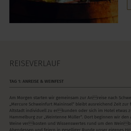
REISEVERLAUF
TAG 1: ANREISE & WEINFEST
Am Morgen starten wir gemeinsam zur Anreise nach Schwei
„Mercure Schweinfurt Maininsel“ bleibt ausreichend Zeit zu
Altstadt individuell zu erkunden oder sich im Hotel etwas
Hammelburg zur „Weintenne Müller“. Dort beginnen wir den A
Weine verkosten und Wissenswertes rund um den Weinbau 
Abendessen und feiern in geselliger Runde unser eigenes H