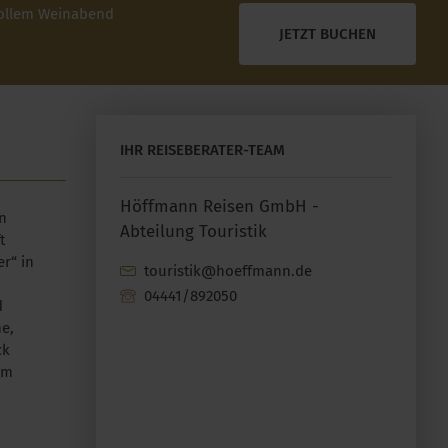
tollem Weinabend
JETZT BUCHEN
IHR REISEBERATER-TEAM
Höffmann Reisen GmbH -
n
Abteilung Touristik
t
r“ in
touristik@hoeffmann.de
04441/892050
d
e,
ck
mm