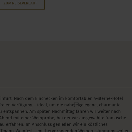
ZUM REISEVERLAUF
nfurt. Nach dem Einchecken im komfortablen 4-Sterne-Hotel
r freien Verfügung – ideal, um die nahegelegene, charmante
 zu entspannen. Am späten Nachmittag fahren wir weiter nach
bend mit einer Weinprobe, bei der wir ausgewählte fränkische
erfahren. Im Anschluss genießen wir ein köstliches
öffmann-Weinfest – mit hervorragenden Weinen, stimmungsvoller