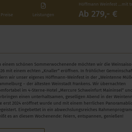
Höffmann Weinfest ...mit 
Ab 279,- €
 Preise
Leistungen
n einem schönen Sommerwochenende möchten wir die Weinsaiso
26 mit einem echten „Knaller“ eröffnen. In fröhlicher Gemeinschaf
iern wir unser eigenes Höffmann-Weinfest in der „Weintenne Mülle
ammelburg – der ältesten Weinstadt Frankens. Wir übernachten
omfortabel im 4-Sterne-Hotel „Mercure Schweinfurt Maininsel“ un
erbringen einen unterhaltsamen, geselligen Abend in der Weintenn
ie erst 2024 eröffnet wurde und mit einem herrlichen Panoramabli
egeistert. Eingebettet in ein abwechslungsreiches Rahmenprogra
eißt es an diesem Wochenende: Feiern, entspannen, genießen!