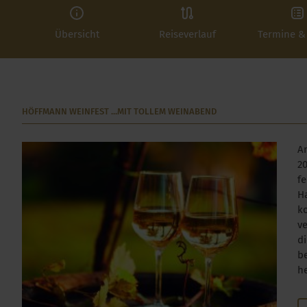
Übersicht
Reiseverlauf
Termine &
HÖFFMANN WEINFEST ...MIT TOLLEM WEINABEND
A
20
fe
H
k
v
d
b
h