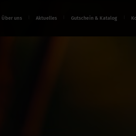
Über uns
Aktuelles
Gutschein & Katalog
K
len
n
n
net