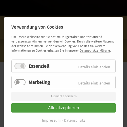
Übersicht
Reiseverlauf
Verwendung von Cookies
Termine & Preise
Leistungen
Um unsere Webseite für Sie optimal zu gestalten und fortlaufend
verbessern zu können, verwenden wir Cookies. Durch die weitere Nutzung
der Webseite stimmen Sie der Verwendung von Cookies zu. Weitere
Altbier-Safari in Düsseldorf
JETZT BUCHEN
Informationen zu Cookies erhalten Sie in unserer
Datenschutzerklärung
.
399,- €
Essenziell
Details einblenden
ALTBIER-SAFARIE IN DÜSSELDORF
Marketing
Details einblenden
Auswahl speichern
Alle akzeptieren
Impressum
Datenschutz