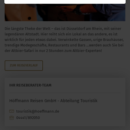
Die längste Theke der Welt – das ist Düsseldorf am Rhein, mit seiner
legendären Altstadt. Hier reiht sich ein Lokal an das andere, es ist
wirklich für jeden etwas dabei. Verwinkelte Gassen, urige Brauhäuser,
trendige Modegeschäfte, Restaurants und Bars …werden auch Sie bei
der Altbier-Safari in nur 2 Stunden zum Altbier-Experten!
ZUM REISEVERLAUF
IHR REISEBERATER-TEAM
Höffmann Reisen GmbH - Abteilung Touristik
touristik@hoeffmann.de
04441/892050