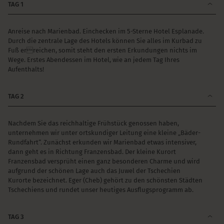
TAG 1
Anreise nach Marienbad. Einchecken im 5-Sterne Hotel Esplanade.
Durch die zentrale Lage des Hotels können Sie alles im Kurbad zu
Fuß erreichen, somit steht den ersten Erkundungen nichts im
Wege. Erstes Abendessen im Hotel, wie an jedem Tag Ihres
Aufenthalts!
TAG 2
Nachdem Sie das reichhaltige Frühstück genossen haben,
unternehmen wir unter ortskundiger Leitung eine kleine „Bäder-
Rundfahrt“. Zunächst erkunden wir Marienbad etwas intensiver,
dann geht es in Richtung Franzensbad. Der kleine Kurort
Franzensbad versprüht einen ganz besonderen Charme und wird
aufgrund der schönen Lage auch das Juwel der Tschechien
Kurorte bezeichnet. Eger (Cheb) gehört zu den schönsten Städten
Tschechiens und rundet unser heutiges Ausflugsprogramm ab.
TAG 3