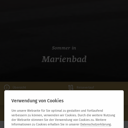
Sommer in
Marienbad
Übersicht
Reiseverlauf
Leistungen
Verwendung von Cookies
Um unsere Webseite für Sie optimal zu gestalten und fortlaufend
Sommer in Marienbad
verbessern zu können, verwenden wir Cookies. Durch die weitere Nutzung
der Webseite stimmen Sie der Verwendung von Cookies zu. Weitere
Informationen zu Cookies erhalten Sie in unserer
Datenschutzerklärung
.