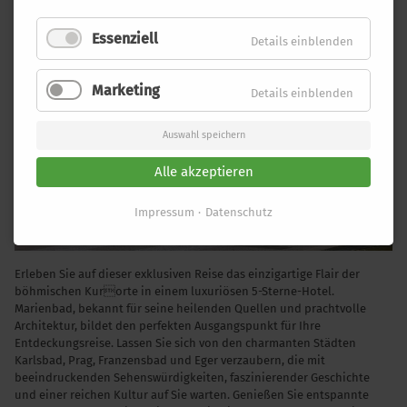
SOMMER IN MARIENBAD
Essenziell
Details einblenden
Marketing
Details einblenden
Auswahl speichern
Alle akzeptieren
Impressum
Datenschutz
Erleben Sie auf dieser exklusiven Reise das einzigartige Flair der
böhmischen Kurorte in einem luxuriösen 5-Sterne-Hotel.
Marienbad, bekannt für seine heilenden Quellen und prachtvolle
Architektur, bildet den perfekten Ausgangspunkt für Ihre
Entdeckungsreise. Lassen Sie sich von den charmanten Städten
Karlsbad, Prag, Franzensbad und Eger verzaubern, die mit
beeindruckenden Sehenswürdigkeiten, faszinierender Geschichte
und einer reichen Kultur auf Sie warten. Genießen Sie entspannte