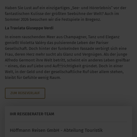
Haben Sie Lust auf ein einzigartiges „See- und Hörerlebnis“ vor der
fantastischen Kulisse der größten Seebühne der Welt? Auch im
Sommer 2026 besuchen wir die Festspiele in Bregenz.
La Traviata Giuseppe Verdi
In einem rauschenden Meer aus Champagner, Tanz und Eleganz
genießt Violetta Valéry das pulsierende Leben der Pariser
Gesellschaft. Doch hinter der funkelnden Fassade verbirgt sich eine
Frau, deren Herz mehr sucht als Glanz und Vergnügen. Als der junge
Alfredo Germont ihre Welt betritt, scheint ein anderes Leben greifbar
– eines, das auf Liebe und Aufrichtigkeit gründet. Doch in einer
Welt, in der Geld und der gesellschaftliche Ruf über allem stehen,
bleibt für Gefühle wenig Raum.
ZUM REISEVERLAUF
IHR REISEBERATER-TEAM
Höffmann Reisen GmbH - Abteilung Touristik