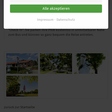
Alle akzeptieren
In unseren Hallen am Stammsitz in Vechta ist der große Bus-
Impressum
Datenschutz
Fuhrpark beheimatet. Von hier aus starten wir die Reisen nach
überall. Unsere Reisegäste (mit Abfahrt Vechta) haben hier ihren
"Check-In". Sie parken ihre PKW kostenlos in unmittelbarer Nähe
zum Bus und können so ganz bequem die Reise antreten.
zurück zur Startseite