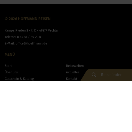
© 2026 HÖFFMANN REISEN
Kamps Rieden 3 - 7, D - 49377 Vechta
Telefon:
0 44 41 / 89 20 0
E-Mail:
office@hoeffmann.de
MENÜ
Start
Reisewelten
Über uns
Aktuelles
Reise finden
Gutschein & Katalog
Kontakt
Reise finden
FAQ
Impressum
Datenschutz
AGB
Versicherung
ENTDECKEN
Facebook
Twitter