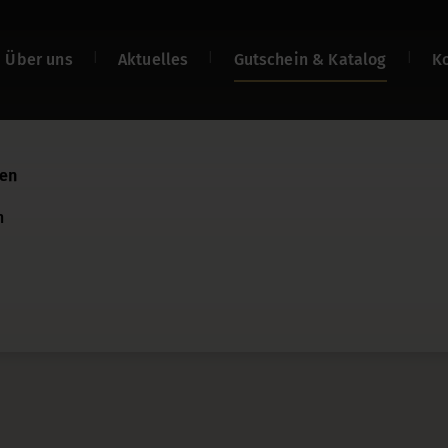
Über uns
Aktuelles
Gutschein & Katalog
K
len
n
n
net