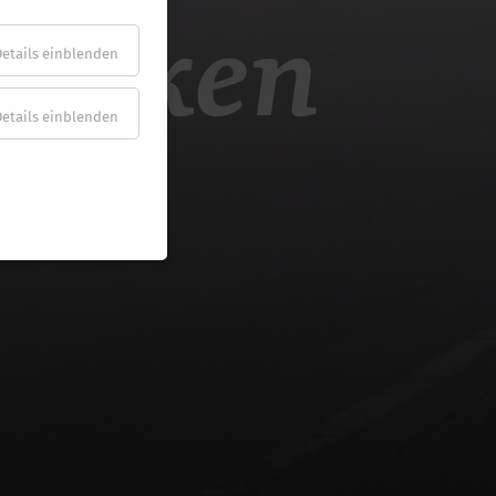
henken
Details einblenden
Details einblenden