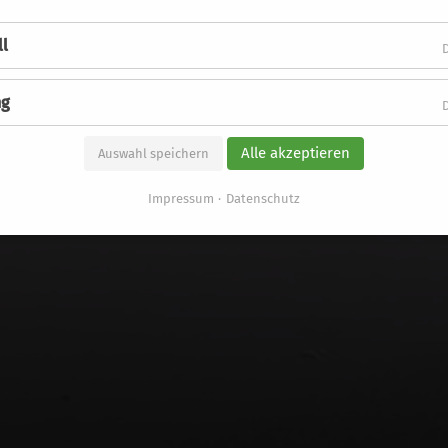
eln versc
ll
ng
Alle akzeptieren
Auswahl speichern
Impressum
Datenschutz