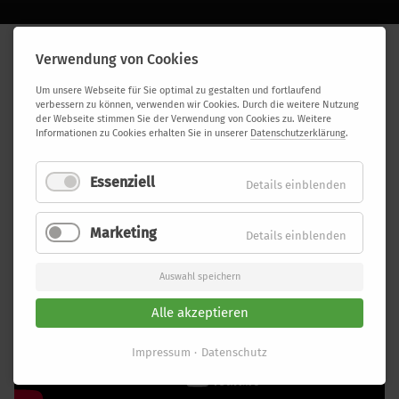
HARZ
Verwendung von Cookies
Action und Natur: die Baumseilbahn und der Baumwipfelpfad in Bad
Um unsere Webseite für Sie optimal zu gestalten und fortlaufend
Harzburg zeigen die Natur aus einer ganz anderen Perspektive…. Für
verbessern zu können, verwenden wir Cookies. Durch die weitere Nutzung
jung und alt!
der Webseite stimmen Sie der Verwendung von Cookies zu. Weitere
Informationen zu Cookies erhalten Sie in unserer
Datenschutzerklärung
.
VIDEO
Essenziell
Details einblenden
Marketing
Details einblenden
Auswahl speichern
Alle akzeptieren
Impressum
Datenschutz