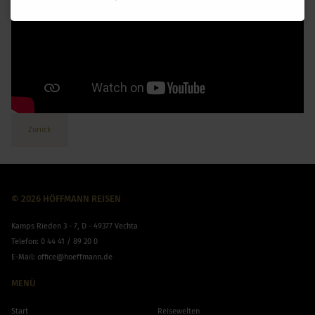
Zurück
© 2026 HÖFFMANN REISEN
Kamps Rieden 3 - 7, D - 49377 Vechta
Telefon:
0 44 41 / 89 20 0
E-Mail:
office@hoeffmann.de
MENÜ
Start
Reisewelten