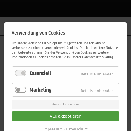
MANHATTEN ERLEBEN
Verwendung von Cookies
Um unsere Webseite für Sie optimal zu gestalten und fortlaufend
WIR WAREN IN NEW YORK!
verbessern zu können, verwenden wir Cookies. Durch die weitere Nutzung
der Webseite stimmen Sie der Verwendung von Cookies zu. Weitere
Das war wunderbar! Einfach mal raus und im Großstadtjungle
Informationen zu Cookies erhalten Sie in unserer
Datenschutzerklärung
.
abtauchen: im Dezember besuchten wir New York City. Und das war in
diesem Jahr natürlich besonders spannend. Weihnachtlicher
Lichterglanz und bestes Wetter begleiteten uns durch unvergessliche
Essenziell
Details einblenden
Tage an der Ostküste der USA.
Marketing
Details einblenden
Mehr in der kleinen Reisereportage:
Auswahl speichern
Alle akzeptieren
Impressum
Datenschutz